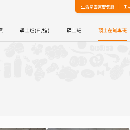
生
生活家園實習餐廳
資
學士班(日/進)
碩士班
碩士在職專班