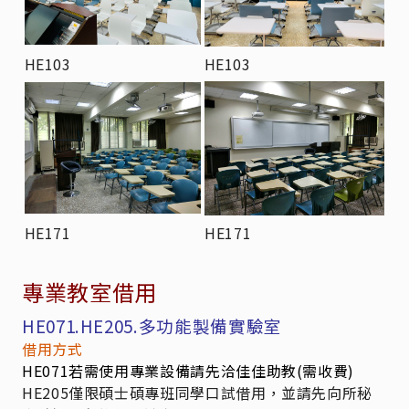
HE103
HE103
HE171
HE171
專業教室借用
HE071.HE205.多功能製備實驗室
借用方式
HE071若需使用專業設備請先洽佳佳助教(需收費)
HE205僅限碩士碩專班同學口試借用，並請先向所秘