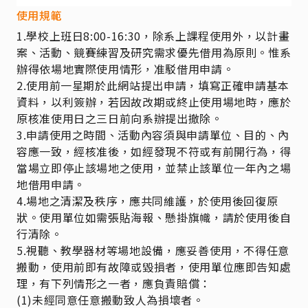
使用規範
1.學校上班日8:00-16:30，
除系上課程使用外，以計畫
案、活動、競賽練習及研究需求優先借用為原則。
惟系
辦得依場地實際使用情形，准駁借用申請。
2.使用前一星期於此網站提出申請，填寫正確申請基本
資料，以利簽辦，若因故改期或終止使用場地時，應於
原核准使用日之三日前向系辦提出撤除。
3.申請使用之時間、活動內容須與申請單位、目的、內
容應一致，經核准後，如經發現不符或有前開行為，得
當場立即停止該場地之使用，並禁止該單位一年內之場
地借用申請。
4.場地之清潔及秩序，應共同維護，於使用後回復原
狀。使用單位如需張貼海報、懸掛旗幟，請於使用後自
行清除。
5.視聽、教學器材等場地設備，應妥善使用，不得任意
搬動，使用前即有故障或毀損者，使用單位應即告知處
理，有下列情形之一者，應負責賠償：
(1)未經同意任意搬動致人為損壞者。