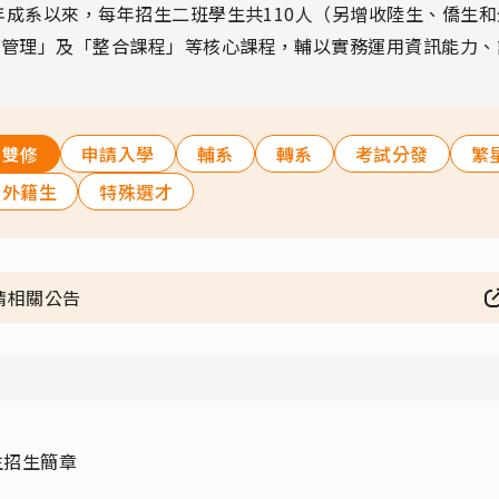
2年成系以來，每年招生二班學生共110人（另增收陸生、僑生
宿管理」及「整合課程」等核心課程，輔以實務運用資訊能力、
雙修
申請入學
輔系
轉系
考試分發
繁
外籍生
特殊選才
請相關公告
生招生簡章