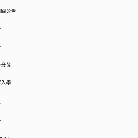
相關公告
告
告
學分發
薦入學
學
章