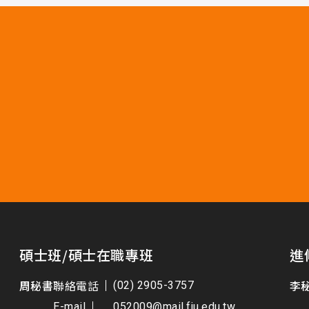
碩士班/碩士在職專班
進
周秘書
聯絡電話
李
(02) 2905-3757
E-mail
052009@mail.fju.edu.tw