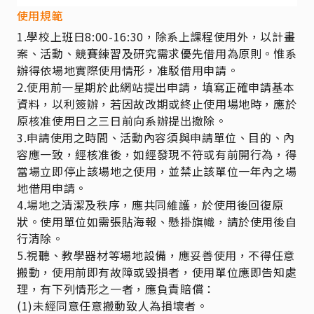
使用規範
1.學校上班日8:00-16:30，
除系上課程使用外，以計畫
案、活動、競賽練習及研究需求優先借用為原則。
惟系
辦得依場地實際使用情形，准駁借用申請。
2.使用前一星期於此網站提出申請，填寫正確申請基本
資料，以利簽辦，若因故改期或終止使用場地時，應於
原核准使用日之三日前向系辦提出撤除。
3.申請使用之時間、活動內容須與申請單位、目的、內
容應一致，經核准後，如經發現不符或有前開行為，得
當場立即停止該場地之使用，並禁止該單位一年內之場
地借用申請。
4.場地之清潔及秩序，應共同維護，於使用後回復原
狀。使用單位如需張貼海報、懸掛旗幟，請於使用後自
行清除。
5.視聽、教學器材等場地設備，應妥善使用，不得任意
搬動，使用前即有故障或毀損者，使用單位應即告知處
理，有下列情形之一者，應負責賠償：
(1)未經同意任意搬動致人為損壞者。