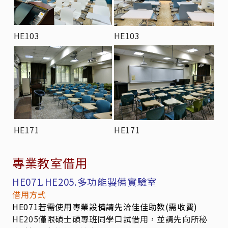
HE103
HE103
HE171
HE171
專業教室借用
HE071.HE205.多功能製備實驗室
借用方式
HE071若需使用專業設備請先洽佳佳助教(需收費)
HE205僅限碩士碩專班同學口試借用，並請先向所秘